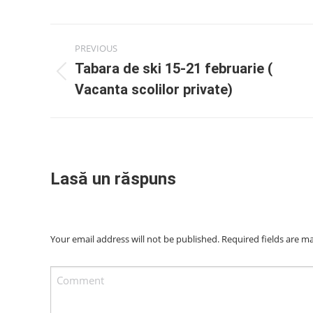
Post
PREVIOUS
Tabara de ski 15-21 februarie (
navigation
Previous
Vacanta scolilor private)
post:
Lasă un răspuns
Your email address will not be published. Required fields are 
Comment