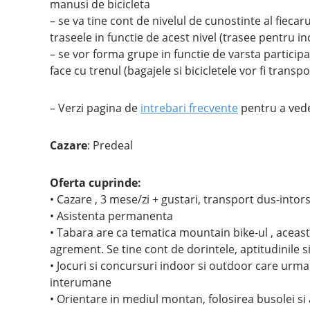
manusi de bicicleta
– se va tine cont de nivelul de cunostinte al fiecarui
traseele in functie de acest nivel (trasee pentru in
– se vor forma grupe in functie de varsta particip
face cu trenul (bagajele si bicicletele vor fi trans
– Verzi pagina de
intrebari frecvente
pentru a vede
Cazare
: Predeal
Oferta cuprinde:
• Cazare , 3 mese/zi + gustari, transport dus-intor
• Asistenta permanenta
• Tabara are ca tematica mountain bike-ul , aceasta
agrement. Se tine cont de dorintele, aptitudinile si 
• Jocuri si concursuri indoor si outdoor care urmare
interumane
• Orientare in mediul montan, folosirea busolei si 