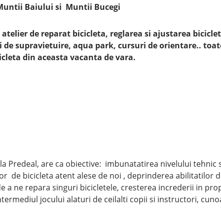
 Muntii Baiului si Muntii Bucegi
atelier de reparat bicicleta, reglarea si ajustarea biciclet
i de supravietuire, aqua park, cursuri de orientare.. toat
icleta din aceasta vacanta de vara.
a Predeal, are ca obiective: imbunatatirea nivelului tehnic s
or de bicicleta atent alese de noi , deprinderea abilitatilor 
 a ne repara singuri bicicletele, cresterea increderii in pro
ermediul jocului alaturi de ceilalti copii si instructori, cun