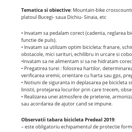
Tematica si obiective
: Mountain-bike crosscountry 
platoul Bucegi- saua Dichiu- Sinaia, etc
• Invatam sa pedalam corect (cadenta, reglarea bici
functie de puls).
• Invatam sa utilizam optim bicicleta: franare, sch
obstacole, mici sarituri, echilibru in urcare si cob
•Invatam sa ne alimentam si sa ne hidratam corec
• Pregatirea turei : folosirea hartilor, determinare
verificarea vremii, orientare cu harta sau gps, pre
• Notiuni de siguranta in deplasarea pe bicicleta s
linistii, protejarea locurilor prin care trecem, obs
• Realizarea unei atmosfere de prietenie, armonizar
sau acordarea de ajutor cand se impune.
Observatii tabara bicicleta Predeal 2019
:
– este obligatoriu echipamentul de protectie format