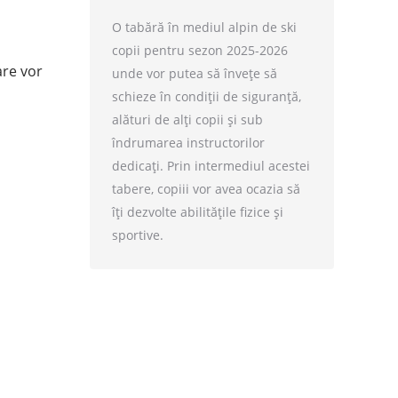
O tabără în mediul alpin de ski
copii pentru sezon 2025-2026
are vor
unde vor putea să învețe să
schieze în condiții de siguranță,
alături de alți copii și sub
îndrumarea instructorilor
dedicați. Prin intermediul acestei
tabere, copiii vor avea ocazia să
îți dezvolte abilitățile fizice și
sportive.