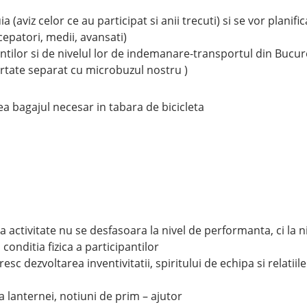
a (aviz celor ce au participat si anii trecuti) si se vor planific
cepatori, medii, avansati)
antilor si de nivelul lor de indemanare-transportul din Bucur
portate separat cu microbuzul nostru )
a bagajul necesar in tabara de bicicleta
s
 activitate nu se desfasoara la nivel de performanta, ci la n
conditia fizica a participantilor
sc dezvoltarea inventivitatii, spiritului de echipa si relatiile
a lanternei, notiuni de prim – ajutor