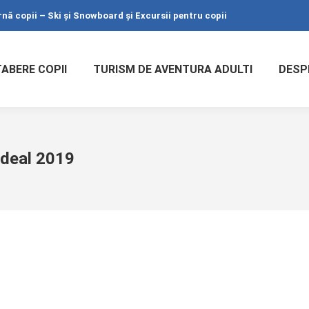
nă copii – Ski și Snowboard și Excursii pentru copii
TABERE COPII
TURISM DE AVENTURA ADULTI
DESP
edeal 2019