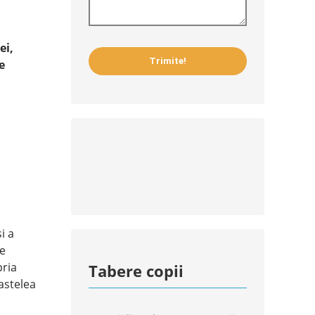
ei,
e
i a
de
pria
Tabere copii
oastelea