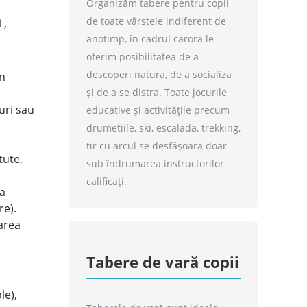
Organizăm tabere pentru copii
de toate vârstele indiferent de
 ,
anotimp, în cadrul cărora le
oferim posibilitatea de a
descoperi natura, de a socializa
in
și de a se distra. Toate jocurile
uri sau
educative și activitățile precum
drumetiile, ski, escalada, trekking,
tir cu arcul se desfășoară doar
tute,
sub îndrumarea instructorilor
calificați.
ea
re).
jarea
Tabere de vară copii
le),