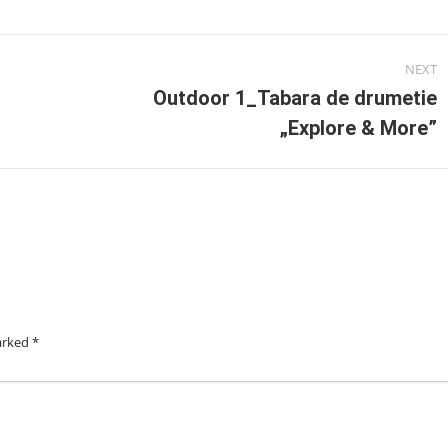
NEXT
Outdoor 1_Tabara de drumetie
Next
„Explore & More”
post:
marked
*