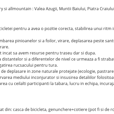
si allmountain : Valea Azugii, Muntii Baiului, Piatra Craiului
cletei pentru a avea o pozitie corecta, stabilirea unui ritm 
imbarea pinioanelor si a foilor, virare, deplasarea peste sant
orare.
t incat sa avem resurse pentru traseu dar si dupa.
a distantelor si a diferentelor de nivel ce urmeaza a fi straba
gatirea rucsacului pentru tura.
i de deplasare in zone naturale protejate (ecologie, pastrar
ervarea mediului inconjurator si insusirea detaliilor folositoa
ea cu ceilalti participanti la tabara, lucru in echipa, incura
 din: casca de bicicleta, genunchere+cotiere (pot fi si de ro