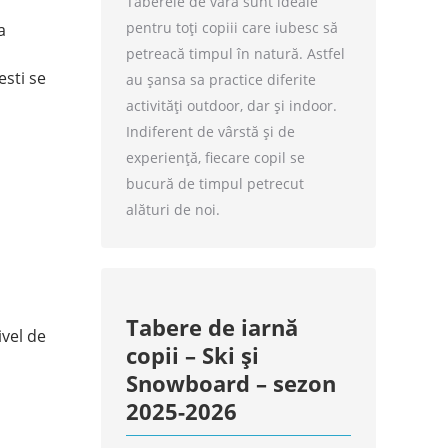
Taberele de vară sunt ideale
pentru toți copiii care iubesc să
a
petreacă timpul în natură. Astfel
esti se
au șansa sa practice diferite
activități outdoor, dar și indoor.
Indiferent de vârstă și de
experiență, fiecare copil se
bucură de timpul petrecut
alături de noi.
Tabere de iarnă
ivel de
copii – Ski și
Snowboard – sezon
2025-2026